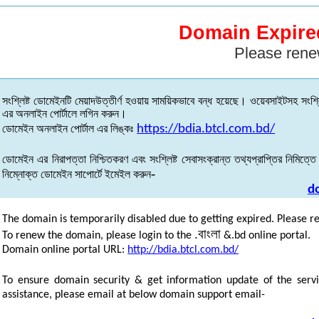
Domain Expire
Please rene
সংশ্লিষ্ট
ডোমেইনটি
মেয়াদউত্তীর্ণ
হওয়ায়
সাময়িকভাবে
বন্ধ
হয়েছে
।
ওয়েবসাইটসহ
সংশ্ল
এর
অনলাইন
পোর্টালে
লগিন
করুন
।
ডোমেইন
অনলাইন
পোর্টাল
এর
লিঙ্কঃ
https://bdia.btcl.com.bd/
ডোমেইন
এর
নিরাপত্তা
নিশ্চিতকরণ
এবং
সংশ্লিষ্ট
সেবাসংক্রান্ত
তথ্যপ্রাপ্তির
নিমিত্তে
-
নিম্নোক্ত
ডোমেইন
সাপোর্টে
ইমেইল
করুন
d
The domain is temporarily disabled due to getting expired. Please r
.
বাংলা
To renew the domain, please login to the
&.bd online portal.
Domain online portal URL:
http://bdia.btcl.com.bd/
To ensure domain security & get information update of the servi
assistance, please email at below domain support email-