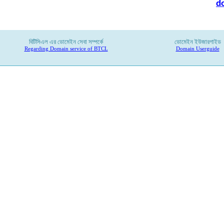
d
বিটিসিএল
এর
ডোমেইন
সেবা
সম্পর্কে
ডোমেইন ইউজারগাইড
Regarding Domain service of BTCL
Domain Userguide